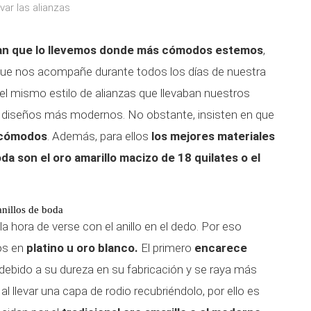
ar las alianzas
an que lo llevemos donde más cómodos estemos
,
 que nos acompañe durante todos los días de nuestra
l mismo estilo de alianzas que llevaban nuestros
n diseños más modernos. No obstante, insisten en que
 cómodos
. Además, para ellos
los mejores materiales
oda son el oro amarillo
macizo de 18 quilates o el
anillos de boda
 hora de verse con el anillo en el dedo. Por eso
ños en
platino u oro blanco.
El primero
encarece
debido a su dureza en su fabricación y se raya más
al llevar una capa de rodio recubriéndolo, por ello es