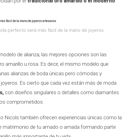
idan por el
tradicional oro amarillo o el moderno
 boda perfecto será más fácil de la mano de joyeros
 modelo de alianza, las mejores opciones son las
ro amarillo u rosa. Es decir, el mismo modelo que
 unas alianzas de boda únicas pero cómodas y
 joyeros. Es cierto que cada vez están más de moda
s,
con diseños singulares o detalles como diamantes
e los comprometidos.
o Nicols también ofrecen experiencias únicas como la
 de matrimonio de tu amado o amada formando parte
anillo más importante de tu vida.