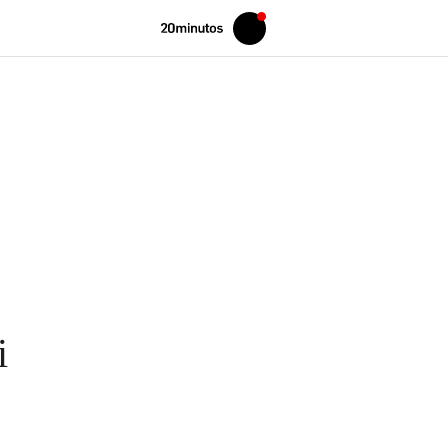
Volver
Iniciar
a
sesión
20MINUTOS.ES
i