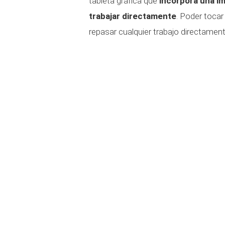
tableta gráfica que
incorpora una i
trabajar directamente
. Poder tocar 
repasar cualquier trabajo directamen