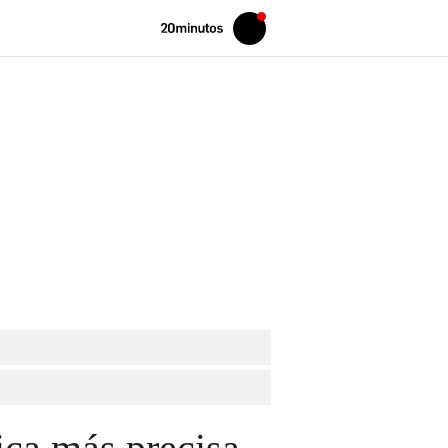
Volver
Iniciar
a
sesión
20MINUTOS.ES