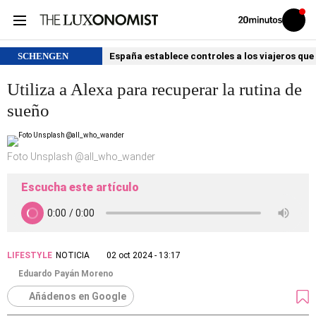
Volver
Iniciar
a
sesión
20MINUTOS.ES
SCHENGEN
España establece controles a los viajeros que 
Utiliza a Alexa para recuperar la rutina de
sueño
Foto Unsplash @all_who_wander
Escucha este artículo
LIFESTYLE
NOTICIA
02 oct 2024 - 13:17
Eduardo Payán Moreno
Añádenos en Google