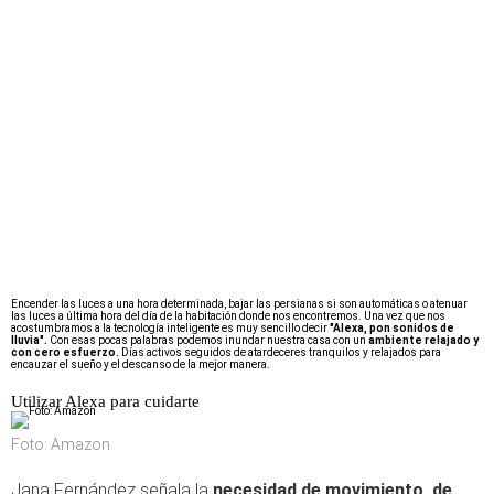
Encender las luces a una hora determinada, bajar las persianas si son automáticas o atenuar
las luces a última hora del día de la habitación donde nos encontremos. Una vez que nos
acostumbramos a la tecnología inteligente es muy sencillo decir
"Alexa, pon sonidos de
lluvia".
Con esas pocas palabras podemos inundar nuestra casa con un
ambiente relajado y
con cero esfuerzo.
Días activos seguidos de atardeceres tranquilos y relajados para
encauzar el sueño y el descanso de la mejor manera.
Utilizar Alexa para cuidarte
Foto: Amazon
Jana Fernández señala la
necesidad de movimiento, de