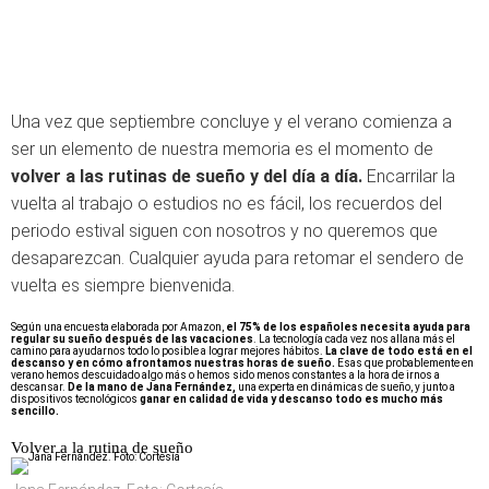
Una vez que septiembre concluye y el verano comienza a
ser un elemento de nuestra memoria es el momento de
volver a las rutinas de sueño y del día a día.
Encarrilar la
vuelta al trabajo o estudios no es fácil, los recuerdos del
periodo estival siguen con nosotros y no queremos que
desaparezcan. Cualquier ayuda para retomar el sendero de
vuelta es siempre bienvenida.
Según una encuesta elaborada por Amazon,
el 75% de los españoles necesita ayuda para
regular su sueño después de las vacaciones
. La tecnología cada vez nos allana más el
camino para ayudarnos todo lo posible a lograr mejores hábitos.
La clave de todo está en el
descanso y en cómo afrontamos nuestras horas de sueño.
Esas que probablemente en
verano hemos descuidado algo más o hemos sido menos constantes a la hora de irnos a
descansar.
De la mano de Jana Fernández,
una experta en dinámicas de sueño, y junto a
dispositivos tecnológicos
ganar en calidad de vida y descanso todo es mucho más
sencillo.
Volver a la rutina de sueño