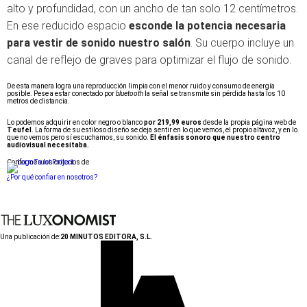
alto y profundidad, con un ancho de tan solo 12 centímetros.
En ese reducido espacio
esconde la potencia necesaria
para vestir de sonido nuestro salón
. Su cuerpo incluye un
canal de reflejo de graves para optimizar el flujo de sonido.
De esta manera logra una reproducción limpia con el menor ruido y consumo de energía
posible. Pese a estar conectado por
bluetooth
la señal se transmite sin pérdida hasta los 10
metros de distancia.
Lo podemos adquirir en color negro o blanco
por 219,99 euros
desde la propia página web de
Teufel
. La forma de su estiloso diseño se deja sentir en lo que vemos, el propio altavoz, y en lo
que no vemos pero sí escuchamos, su sonido.
El énfasis sonoro que nuestro centro
audiovisual necesitaba.
Conforme a los criterios de
¿Por qué confiar en nosotros?
Una publicación de:
20 MINUTOS EDITORA, S.L.