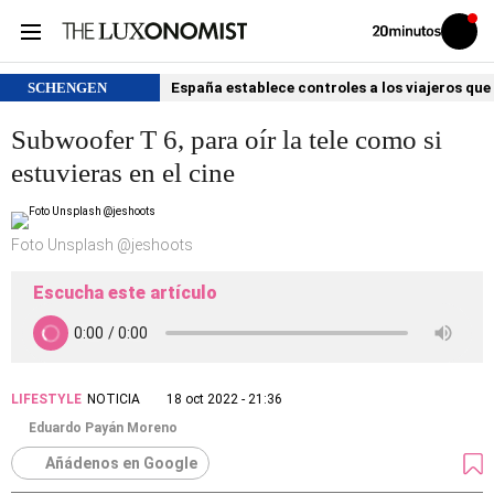
Volver
Iniciar
a
sesión
20MINUTOS.ES
SCHENGEN
España establece controles a los viajeros que 
Subwoofer T 6, para oír la tele como si
estuvieras en el cine
Foto Unsplash @jeshoots
Escucha este artículo
LIFESTYLE
NOTICIA
18 oct 2022 - 21:36
Eduardo Payán Moreno
Añádenos en Google