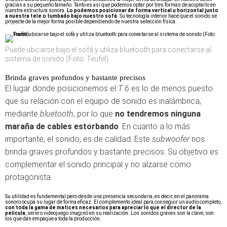
gracias a su pequeño tamaño. Tanto es así que podemos optar por tres formas de acoplarlo en
nuestra estructura sonora.
Lo podemos posicionar de forma vertical u horizontal
junto
a nuestra tele o tumbado bajo nuestro sofá
. Su tecnología interior hace que el sonido se
proyecte de la mejor forma posible dependiendo de nuestra selección física.
Puede ubicarse bajo el sofá y utiliza bluetooth para conectarse al
sistema de sonido (Foto: Teufel)
Brinda graves profundos y bastante precisos
El lugar donde posicionemos el
T 6
es lo de menos puesto
que su relación con el equipo de sonido es inalámbrica,
mediante
bluetooth
, por lo que
no tendremos ninguna
maraña de cables estorbando
. En cuanto a lo más
importante, el sonido, es de calidad. Este
subwoofer
nos
brinda graves profundos y bastante precisos. Su objetivo es
complementar el sonido principal y no alzarse como
protagonista.
Su utilidad es fundamental pero desde una presencia secundaria, es decir, en el panorama
sonoro ocupa su lugar de forma eficaz. El complemento ideal para conseguir un audio completo,
con toda la gama de matices necesarios para apreciar lo que el director de la
película
, serie o videojuego imaginó en su realización. Los sonidos graves son la clave, son
los que dan empaque a toda la producción.