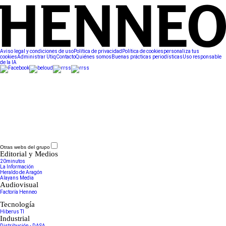
Aviso legal y condiciones de uso
Política de privacidad
Política de cookies
personaliza tus
cookies
Administrar Utiq
Contacto
Quiénes somos
Buenas prácticas periodísticas
Uso responsable
de la IA
Otras webs del grupo
Editorial y Medios
20minutos
La Información
Heraldo de Aragón
Alayans Media
Audiovisual
Factoría Henneo
Tecnología
Hiberus TI
Industrial
Distribución - DASA