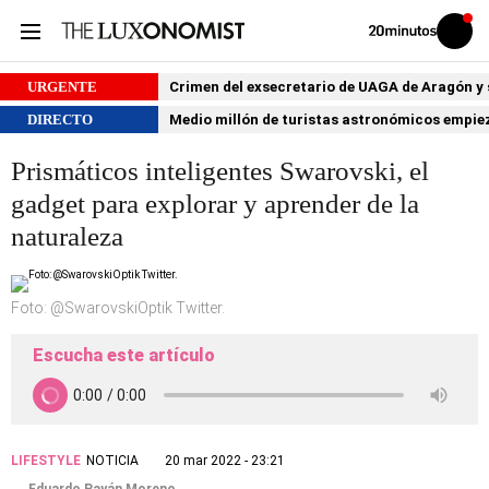
Volver
Iniciar
a
sesión
20MINUTOS.ES
URGENTE
Crimen del exsecretario de UAGA de Aragón y su
DIRECTO
Medio millón de turistas astronómicos empiezan
Prismáticos inteligentes Swarovski, el
gadget para explorar y aprender de la
naturaleza
Foto: @SwarovskiOptik Twitter.
Escucha este artículo
LIFESTYLE
NOTICIA
20 mar 2022 - 23:21