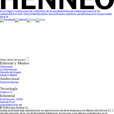
Aviso legal y condiciones de uso
Política de privacidad
Política de cookies
personaliza tus
cookies
Administrar Utiq
Contacto
Quiénes somos
Buenas prácticas periodísticas
Uso responsable
de la IA
Otras webs del grupo
Editorial y Medios
20minutos
La Información
Heraldo de Aragón
Alayans Media
Audiovisual
Factoría Henneo
Tecnología
Hiberus TI
Industrial
Distribución - DASA
Henneo Print
imprentaonline.net
© 20 Minutos Editora, S.L.
Queda prohibida toda reproducción sin permiso escrito de la empresa a los efectos del artículo 32.1,
párrafo segundo, de la Ley de Propiedad Intelectual. Asimismo, a los efectos establecidos en el