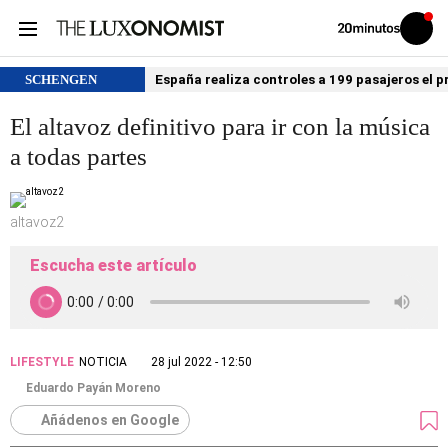
Volver
Iniciar
a
sesión
20MINUTOS.ES
SCHENGEN
España realiza controles a 199 pasajeros el p
El altavoz definitivo para ir con la música
a todas partes
altavoz2
Escucha este artículo
LIFESTYLE
NOTICIA
28 jul 2022 - 12:50
Eduardo Payán Moreno
Añádenos en Google