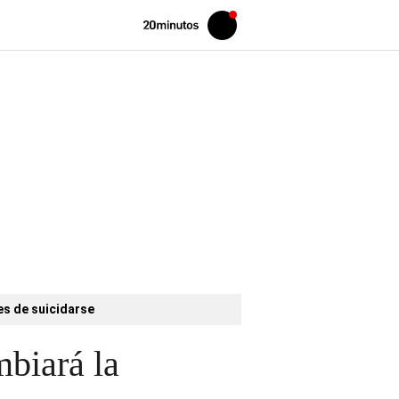
Volver
Iniciar
a
sesión
20MINUTOS.ES
es de suicidarse
mbiará la