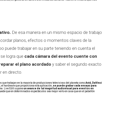
ativo.
De esa manera en un mismo espacio de trabajo
cordar planos, efectos o momentos claves de la
po puede trabajar en su parte teniendo en cuenta el
 se logra que
cada cámara del evento cuente con
reparar el plano acordado
y saber el segundo exacto
 en directo.
os que trabajan en la mayoría de producciones televisivas del planeta como
Avid, DaVinci
r, el hardware que proporciona esta aplicación,
se puede grabar cada ensayo para
ma. Live Edit supone
un avance de tal magnitud audiovisual para eventos en
uede que en determinados espectáculos sea mejor verlo en casa que en el pabellón