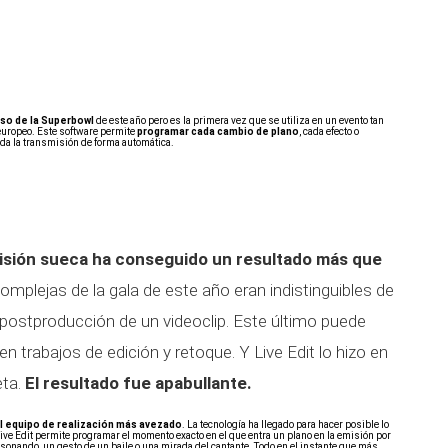
so de la Superbowl
de este año pero es la primera vez que se utiliza en un evento tan
 europeo. Este software permite
programar cada cambio de plano
, cada efecto o
toda la transmisión de forma automática.
visión sueca ha conseguido un resultado más que
plejas de la gala de este año eran indistinguibles de
y postproducción de un videoclip. Este último puede
en trabajos de edición y retoque. Y Live Edit lo hizo en
eta.
El resultado fue apabullante.
l equipo de realización más avezado
. La tecnología ha llegado para hacer posible lo
ive Edit permite programar el momento exacto en el que entra un plano en la emisión por
sonando, un gesto de un baile o una mirada del cantante. Todo en el instante que más