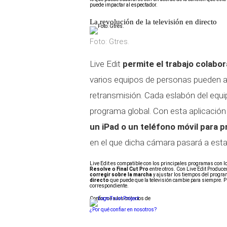
puede impactar al espectador.
La revolución de la televisión en directo
Foto: Gtres.
Live Edit
permite el trabajo colabor
varios equipos de personas pueden a
retransmisión. Cada eslabón del equi
programa global. Con esta aplicación
un iPad o un teléfono móvil para p
en el que dicha cámara pasará a estar
Live Edit es compatible con los principales programas con l
Resolve o Final Cut Pro
entre otros. Con Live Edit Produce
corregir sobre la marcha
y ajustar los tiempos del progra
directo
que puede que la televisión cambie para siempre. P
correspondiente.
Conforme a los criterios de
¿Por qué confiar en nosotros?