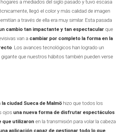
s hogares a mediados del siglo pasado y tuvo escasa
cnicamente, llegó el color y más calidad de imagen
mitían a través de ella era muy similar. Esta pasada
un cambio tan impactante y tan espectacular
que
visivas van a
cambiar por completo la forma en la
recto
. Los avances tecnológicos han logrado un
 gigante que nuestros hábitos también pueden verse
n la ciudad Sueca de Malmö
hizo que todos los
s ojos
una nueva forma de disfrutar espectáculos
e que utilizaron
en la transmisión para volar la cabeza
una aplicación capaz de gestionar todo lo que