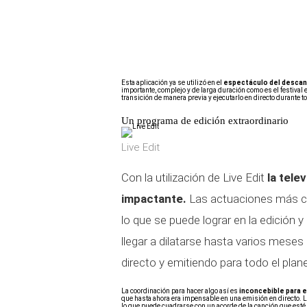
Esta aplicación ya se utilizó en el
espectáculo del descan
importante, complejo y de larga duración como es el festival
transición de manera previa y ejecutarlo en directo durante 
Un programa de edición extraordinario
Live Edit
Con la utilización de Live Edit
la tele
impactante.
Las actuaciones más com
lo que se puede lograr en la edición 
llegar a dilatarse hasta varios meses 
directo y emitiendo para todo el plan
La coordinación para hacer algo así es
inconcebible para e
que hasta ahora era impensable en una emisión en directo. L
lo que puede cuadrarse con un acorde de la canción que esté 