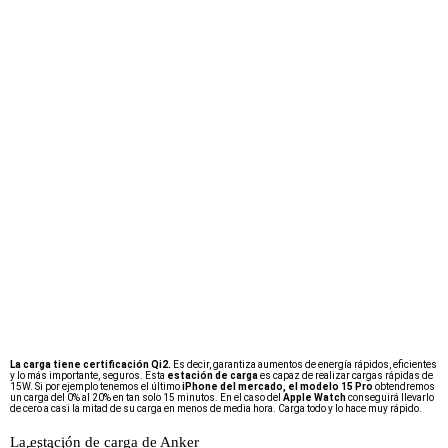
La carga tiene certificación Qi2.
Es decir, garantiza aumentos de energía rápidos, eficientes
y lo más importante, seguros. Esta
estación de carga
es capaz de realizar cargas rápidas de
15W. Si por ejemplo tenemos el último
iPhone del mercado, el modelo 15 Pro
obtendremos
un carga del 0% al 20% en tan solo 15 minutos. En el caso del
Apple Watch
conseguirá llevarlo
de cero a casi la mitad de su carga en menos de media hora. Carga todo y lo hace muy rápido.
La estación de carga de Anker