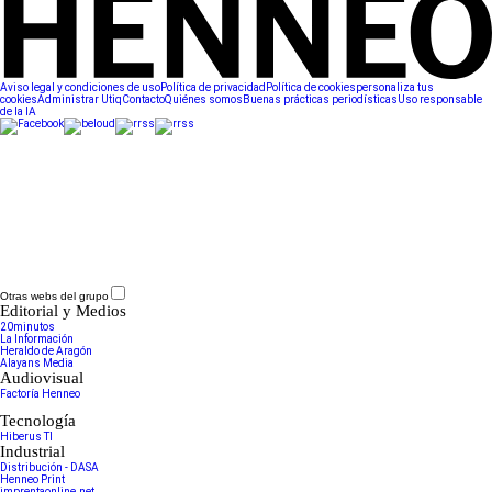
Aviso legal y condiciones de uso
Política de privacidad
Política de cookies
personaliza tus
cookies
Administrar Utiq
Contacto
Quiénes somos
Buenas prácticas periodísticas
Uso responsable
de la IA
Otras webs del grupo
Editorial y Medios
20minutos
La Información
Heraldo de Aragón
Alayans Media
Audiovisual
Factoría Henneo
Tecnología
Hiberus TI
Industrial
Distribución - DASA
Henneo Print
imprentaonline.net