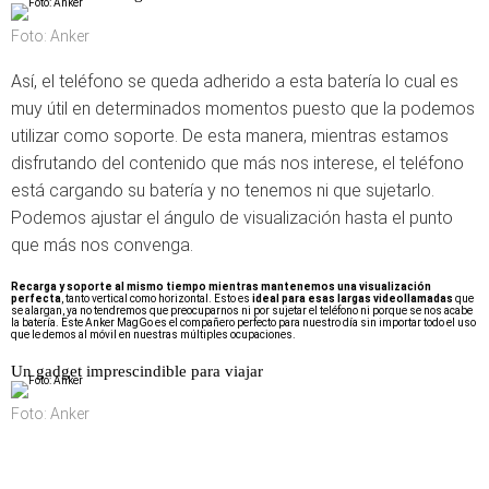
Foto: Anker
Así, el teléfono se queda adherido a esta batería lo cual es
muy útil en determinados momentos puesto que la podemos
utilizar como soporte. De esta manera, mientras estamos
disfrutando del contenido que más nos interese, el teléfono
está cargando su batería y no tenemos ni que sujetarlo.
Podemos ajustar el ángulo de visualización hasta el punto
que más nos convenga.
Recarga y soporte al mismo tiempo mientras mantenemos una visualización
perfecta
, tanto vertical como horizontal. Esto es
ideal para esas largas videollamadas
que
se alargan, ya no tendremos que preocuparnos ni por sujetar el teléfono ni porque se nos acabe
la batería. Este Anker MagGo es el compañero perfecto para nuestro día sin importar todo el uso
que le demos al móvil en nuestras múltiples ocupaciones.
Un gadget imprescindible para viajar
Foto: Anker