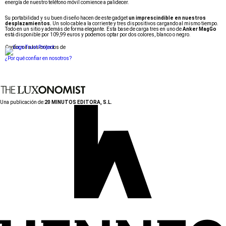
energía de nuestro teléfono móvil comience a palidecer.
Su portabilidad y su buen diseño hacen de este gadget
un imprescindible en nuestros
desplazamientos.
Un solo cable a la corriente y tres dispositivos cargando al mismo tiempo.
Todo en un sitio y además de forma elegante. Esta base de carga tres en uno de
Anker MagGo
está disponible por 109,99 euros y podemos optar por dos colores, blanco o negro.
Conforme a los criterios de
¿Por qué confiar en nosotros?
Una publicación de:
20 MINUTOS EDITORA, S.L.