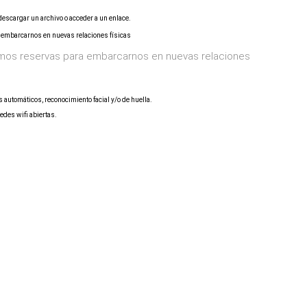
descargar un archivo o acceder a un enlace.
os reservas para embarcarnos en nuevas relaciones
automáticos, reconocimiento facial y/o de huella.
edes wifi abiertas.