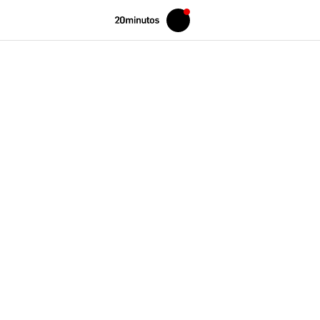
Volver
Iniciar
a
sesión
20MINUTOS.ES