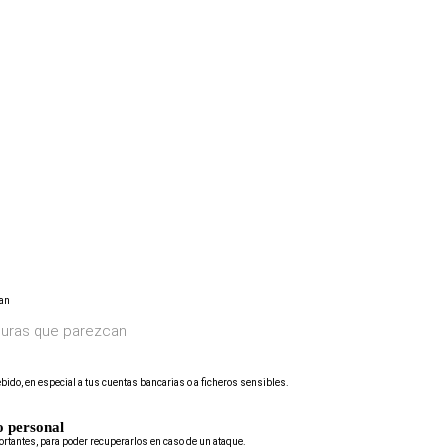
eguras que parezcan
bido, en especial a tus cuentas bancarias o a ficheros sensibles.
o personal
rtantes, para poder recuperarlos en caso de un ataque.