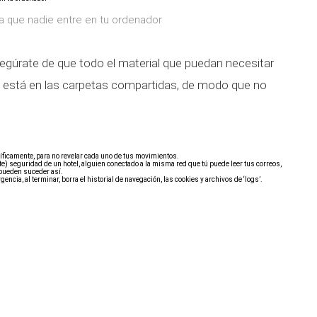
a que nadie entre en tu ordenador
gúrate de que todo el material que puedan necesitar
 está en las carpetas compartidas, de modo que no
íficamente, para no revelar cada uno de tus movimientos.
te) seguridad de un hotel, alguien conectado a la misma red que tú puede leer tus correos,
 pueden suceder así.
gencia, al terminar, borra el historial de navegación, las cookies y archivos de ‘logs’.