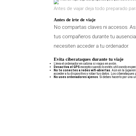
Antes de viajar deja todo preparado par
Antes de irte de viaje
No compartas claves ni accesos. Ase
tus compañeros durante tu ausencia
necesiten acceder a tu ordenador.
Evita ciberataques durante tu viaje
Lleva el ordenador en cabina si viajas en avión.
Desactiva el GPS
excepto cuando lo estés utilizando espec
No te conectes a redes wifi-abiertas
. Aún en la (aparen
acceder a tu dispositivo y robar tus datos. Los ciberataques
No uses ordenadores ajenos
. Si debes hacerlo por una ur