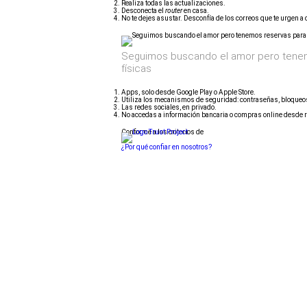
Realiza todas las actualizaciones.
Desconecta el
router
en casa.
No te dejes asustar. Desconfía de los correos que te urgen a 
Seguimos buscando el amor pero tenem
físicas
Apps, solo desde Google Play o Apple Store.
Utiliza los mecanismos de seguridad: contraseñas, bloqueos 
Las redes sociales, en privado.
No accedas a información bancaria o compras online desde r
Conforme a los criterios de
¿Por qué confiar en nosotros?