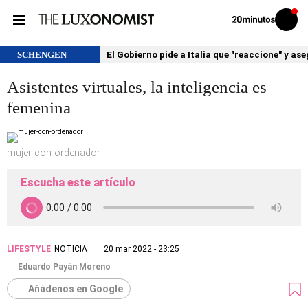
Volver
Iniciar
a
sesión
20MINUTOS.ES
SCHENGEN
El Gobierno pide a Italia que "reaccione" y as
Asistentes virtuales, la inteligencia es
femenina
mujer-con-ordenador
Escucha este artículo
LIFESTYLE
NOTICIA
20 mar 2022 - 23:25
Eduardo Payán Moreno
Añádenos en Google