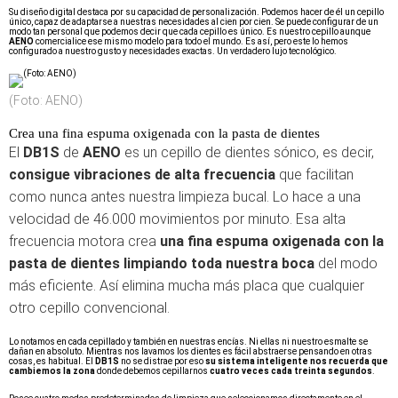
Su diseño digital destaca por su capacidad de personalización. Podemos hacer de él un cepillo
único, capaz de adaptarse a nuestras necesidades al cien por cien. Se puede configurar de un
modo tan personal que podemos decir que cada cepillo es único. Es nuestro cepillo aunque
AENO
comercialice ese mismo modelo para todo el mundo. Es así, pero este lo hemos
configurado a nuestro gusto y necesidades exactas. Un verdadero lujo tecnológico.
(Foto: AENO)
Crea una fina espuma oxigenada con la pasta de dientes
El
DB1S
de
AENO
es un cepillo de dientes sónico, es decir,
consigue vibraciones de alta frecuencia
que facilitan
como nunca antes nuestra limpieza bucal. Lo hace a una
velocidad de 46.000 movimientos por minuto. Esa alta
frecuencia motora crea
una fina espuma oxigenada con la
pasta de dientes limpiando toda nuestra boca
del modo
más eficiente. Así elimina mucha más placa que cualquier
otro cepillo convencional.
Lo notamos en cada cepillado y también en nuestras encías. Ni ellas ni nuestro esmalte se
dañan en absoluto. Mientras nos lavamos los dientes es fácil abstraerse pensando en otras
cosas, es habitual. El
DB1S
no se distrae por eso
su sistema inteligente nos recuerda que
cambiemos la zona
donde debemos cepillarnos
cuatro veces cada treinta segundos
.