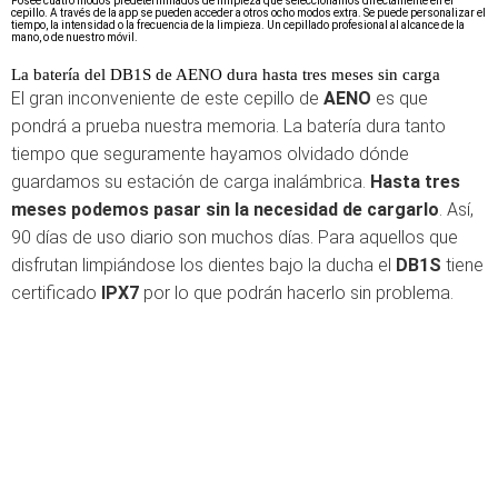
Posee cuatro modos predeterminados de limpieza que seleccionamos directamente en el
cepillo. A través de la app se pueden acceder a otros ocho modos extra. Se puede personalizar el
tiempo, la intensidad o la frecuencia de la limpieza. Un cepillado profesional al alcance de la
mano, o de nuestro móvil.
La batería del DB1S de AENO dura hasta tres meses sin carga
El gran inconveniente de este cepillo de
AENO
es que
pondrá a prueba nuestra memoria. La batería dura tanto
tiempo que seguramente hayamos olvidado dónde
guardamos su estación de carga inalámbrica.
Hasta tres
meses podemos pasar sin la necesidad de cargarlo
. Así,
90 días de uso diario son muchos días. Para aquellos que
disfrutan limpiándose los dientes bajo la ducha el
DB1S
tiene
certificado
IPX7
por lo que podrán hacerlo sin problema.