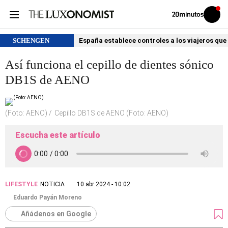
Volver
Iniciar
a
sesión
20MINUTOS.ES
SCHENGEN
España establece controles a los viajeros que 
Así funciona el cepillo de dientes sónico
DB1S de AENO
(Foto: AENO)
Cepillo DB1S de AENO (Foto: AENO)
Escucha este artículo
LIFESTYLE
NOTICIA
10 abr 2024 - 10:02
Eduardo Payán Moreno
Añádenos en Google