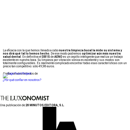
La eficacia con la que hemos llevado a cabo
nuestra limpieza bucal la mide su sistema y
nos dirá qué tal lo hemos hecho.
De ese modo podremos
optimizar aún más nuestra
salud dental
. En definitiva el
DB1S
de
AENO
es un cepillo inteligente que realiza un trabajo
excelente en nuestra boca. Su limpieza por vibración sónica es excelente y sus modos son
totalmente configurables. Es realmente complicado encontrar todas esas características con un
precio tan competitivo: sólo 49,98 euros.
Conforme a los criterios de
¿Por qué confiar en nosotros?
Una publicación de:
20 MINUTOS EDITORA, S.L.