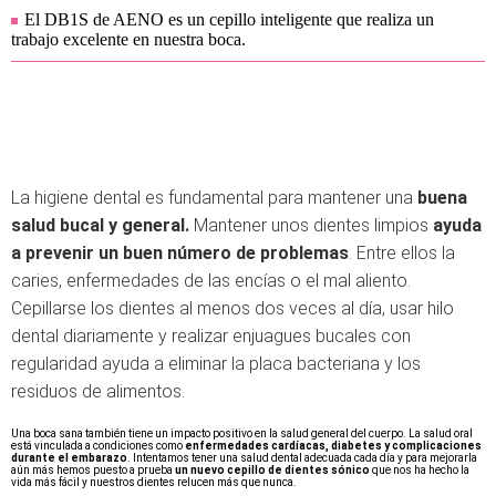
El DB1S de AENO es un cepillo inteligente que realiza un
trabajo excelente en nuestra boca.
La higiene dental es fundamental para mantener una
buena
salud bucal y general.
Mantener unos dientes limpios
ayuda
a prevenir un buen número de problemas
. Entre ellos la
caries, enfermedades de las encías o el mal aliento.
Cepillarse los dientes al menos dos veces al día, usar hilo
dental diariamente y realizar enjuagues bucales con
regularidad ayuda a eliminar la placa bacteriana y los
residuos de alimentos.
Una boca sana también tiene un impacto positivo en la salud general del cuerpo. La salud oral
está vinculada a condiciones como
enfermedades cardíacas, diabetes y complicaciones
durante el embarazo
. Intentamos tener una salud dental adecuada cada día y para mejorarla
aún más hemos puesto a prueba
un nuevo cepillo de dientes sónico
que nos ha hecho la
vida más fácil y nuestros dientes relucen más que nunca.