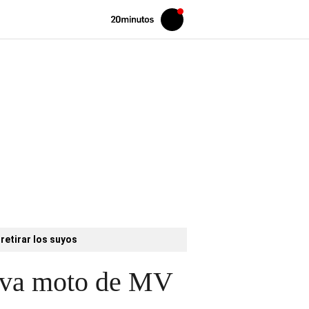
Volver
Iniciar
a
sesión
20MINUTOS.ES
retirar los suyos
tiva moto de MV