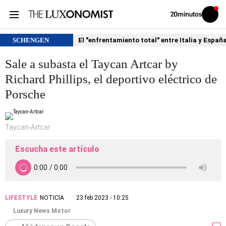
Volver
Iniciar
a
sesión
20MINUTOS.ES
SCHENGEN
El "enfrentamiento total" entre Italia y Españ
Sale a subasta el Taycan Artcar by
Richard Phillips, el deportivo eléctrico de
Porsche
Taycan-Artcar
Escucha este artículo
LIFESTYLE
NOTICIA
23 feb 2023 - 10:25
Luxury News Motor