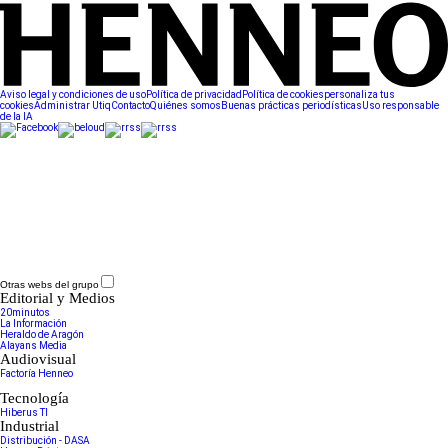
Aviso legal y condiciones de uso
Política de privacidad
Política de cookies
personaliza tus
cookies
Administrar Utiq
Contacto
Quiénes somos
Buenas prácticas periodísticas
Uso responsable
de la IA
Otras webs del grupo
Editorial y Medios
20minutos
La Información
Heraldo de Aragón
Alayans Media
Audiovisual
Factoría Henneo
Tecnología
Hiberus TI
Industrial
Distribución - DASA