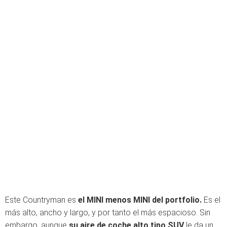
Este Countryman es
el MINI menos MINI del portfolio.
Es el
más alto, ancho y largo, y por tanto el más espacioso. Sin
embargo, aunque
su aire de coche alto tipo SUV
le da un