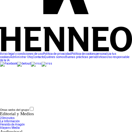
Aviso legal y condiciones de uso
Política de privacidad
Política de cookies
personaliza tus
cookies
Administrar Utiq
Contacto
Quiénes somos
Buenas prácticas periodísticas
Uso responsable
de la IA
Otras webs del grupo
Editorial y Medios
20minutos
La Información
Heraldo de Aragón
Alayans Media
Audiovisual