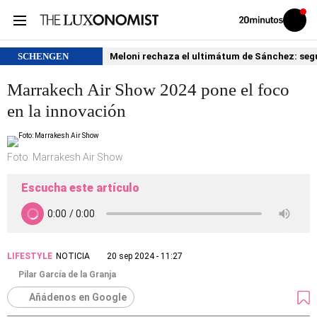
Volver
Iniciar
a
sesión
20MINUTOS.ES
SCHENGEN
Meloni rechaza el ultimátum de Sánchez: segu
Marrakech Air Show 2024 pone el foco
en la innovación
Foto: Marrakesh Air Show
Escucha este artículo
LIFESTYLE
NOTICIA
20 sep 2024 - 11:27
Pilar García de la Granja
Añádenos en Google