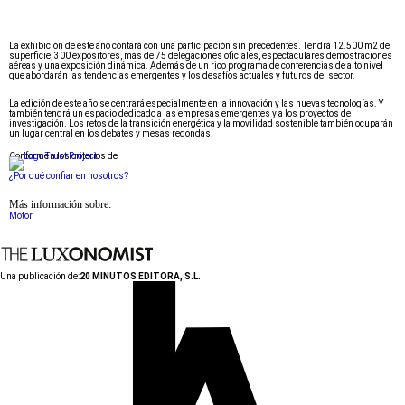
La exhibición de este año contará con una participación sin precedentes. Tendrá 12.500 m2 de
superficie, 300 expositores, más de 75 delegaciones oficiales, espectaculares demostraciones
aéreas y una exposición dinámica. Además de un rico programa de conferencias de alto nivel
que abordarán las tendencias emergentes y los desafíos actuales y futuros del sector.
La edición de este año se centrará especialmente en la innovación y las nuevas tecnologías. Y
también tendrá un espacio dedicado a las empresas emergentes y a los proyectos de
investigación. Los retos de la transición energética y la movilidad sostenible también ocuparán
un lugar central en los debates y mesas redondas.
Conforme a los criterios de
¿Por qué confiar en nosotros?
Más información sobre:
Motor
Una publicación de:
20 MINUTOS EDITORA, S.L.