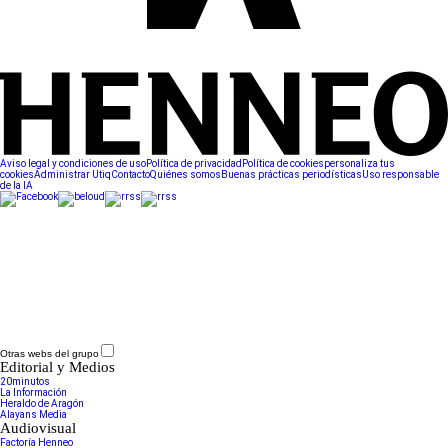
Aviso legal y condiciones de uso
Política de privacidad
Política de cookies
personaliza tus
cookies
Administrar Utiq
Contacto
Quiénes somos
Buenas prácticas periodísticas
Uso responsable
de la IA
Otras webs del grupo
Editorial y Medios
20minutos
La Información
Heraldo de Aragón
Alayans Media
Audiovisual
Factoría Henneo