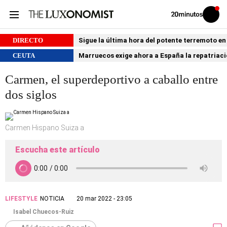
Volver
Iniciar
a
sesión
20MINUTOS.ES
DIRECTO
Sigue la última hora del potente terremoto e
CEUTA
Marruecos exige ahora a España la repatria
Carmen, el superdeportivo a caballo entre
dos siglos
Carmen Hispano Suiza a
Escucha este artículo
LIFESTYLE
NOTICIA
20 mar 2022 - 23:05
Isabel Chuecos-Ruiz