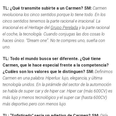
TL: ¿Qué transmite subirte a un Carmen?
SM:
Carmen
revoluciona los cinco sentidos porque lo tiene todo. En los
cinco sentidos tenemos la parte racional e irracional. La
irracional es el Heritage del
Grupo Perelada
y la parte racional
el coche, la tecnología. Cuando conjugas las dos cosas lo
haces único. “Dream one”. No te compres uno, sueña con
uno.
TL:
Todo el mundo busca ser diferente. ¿Qué tiene
Carmen, que le hace especial frente a la competencia?
¿Cuáles son los valores que le distinguen?
SM:
Definimos
Carmen en una palabra: Hiperlux
: lujo, elegancia, y última
tecnología unidos. En la pirámide del sector de la automoción
se habla de super car y de hiper car. Hiper car (más 600CV) es
más lujo y menos tecnológico y el super car (hasta 600CV)
más deportivo pero con menos lujo.
TL:
“Sofisticado”
sería un adjetivo de Carmen?
SM:
Diría