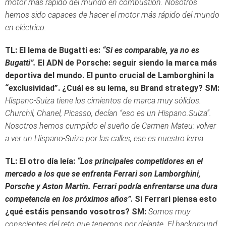
motor más rápido del mundo en combustión. Nosotros
hemos sido capaces de hacer el motor más rápido del mundo
en eléctrico.
TL: El lema de Bugatti es:
“Si es comparable, ya no es
Bugatti”.
El ADN de Porsche: seguir siendo la marca más
deportiva del mundo. El punto crucial de Lamborghini la
“exclusividad”. ¿Cuál es su lema, su Brand strategy?
SM:
Hispano-Suiza tiene los cimientos de marca muy sólidos.
Churchil, Chanel, Picasso, decían “eso es un Hispano.Suiza”.
Nosotros hemos cumplido el sueño de Carmen Mateu: volver
a ver un Hispano-Suiza por las calles, ese es nuestro lema.
TL: El otro día leía:
“Los principales competidores en el
mercado a los que se enfrenta Ferrari son Lamborghini,
Porsche y Aston Martin. Ferrari podría enfrentarse una dura
competencia en los próximos años”
. Si Ferrari piensa esto
¿qué estáis pensando vosotros?
SM:
Somos muy
conscientes del reto que tenemos por delante. El background