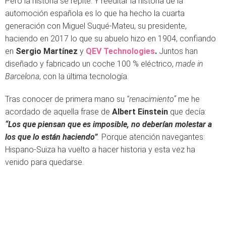
Pero la historia se repite. Y reeditar la historia de la
automoción española es lo que ha hecho la cuarta
generación con Miguel Suqué-Mateu, su presidente,
haciendo en 2017 lo que su abuelo hizo en 1904, confiando
en
Sergio Martínez
y
QEV Technologies
.
Juntos han
diseñado y fabricado un coche 100 % eléctrico,
made in
Barcelona
, con la última tecnología.
Tras conocer de primera mano su
“renacimiento”
me he
acordado de aquella frase de
Albert Einstein
que decía:
“
Los que piensan que es imposible, no deberían molestar a
los que lo están haciendo”
.
Porque atención navegantes:
Hispano-Suiza ha vuelto a hacer historia y esta vez ha
venido para quedarse.