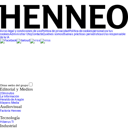
Aviso legal y condiciones de uso
Política de privacidad
Política de cookies
personaliza tus
cookies
Administrar Utiq
Contacto
Quiénes somos
Buenas prácticas periodísticas
Uso responsable
de la IA
Otras webs del grupo
Editorial y Medios
20minutos
La Información
Heraldo de Aragón
Alayans Media
Audiovisual
Factoría Henneo
Tecnología
Hiberus TI
Industrial