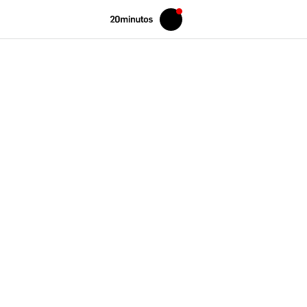
Volver
Iniciar
a
sesión
20MINUTOS.ES