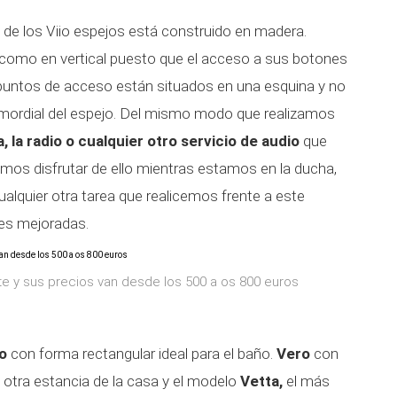
 de los Viio espejos está construido en madera.
 como en vertical puesto que el acceso a sus botones
 puntos de acceso están situados en una esquina y no
primordial del espejo. Del mismo modo que realizamos
la radio o cualquier otro servicio de audio
que
os disfrutar de ello mientras estamos en la ducha,
cualquier otra tarea que realicemos frente a este
es mejoradas.
te y sus precios van desde los 500 a os 800 euros
zo
con forma rectangular ideal para el baño.
Vero
con
 otra estancia de la casa y el modelo
Vetta,
el más