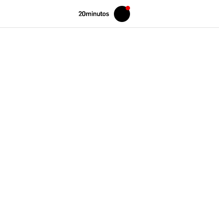
Volver
Iniciar
a
sesión
20MINUTOS.ES