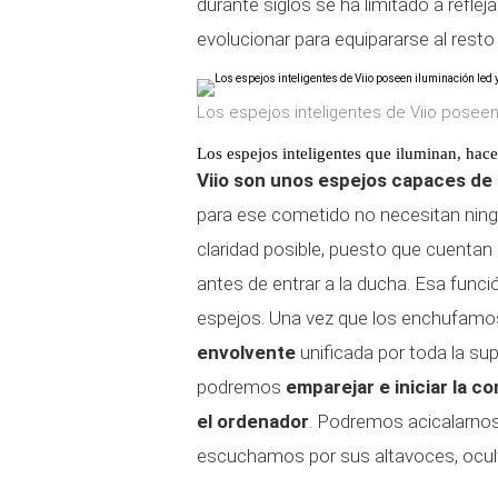
durante siglos se ha limitado a reflej
evolucionar para equipararse al resto
Los espejos inteligentes de Viio poseen
Los espejos inteligentes que iluminan, ha
Viio son unos espejos capaces de
para ese cometido no necesitan ningú
claridad posible, puesto que cuenta
antes de entrar a la ducha. Esa func
espejos. Una vez que los enchufamo
envolvente
unificada por toda la su
podremos
emparejar e iniciar la c
el ordenador
. Podremos acicalarno
escuchamos por sus altavoces, oculto