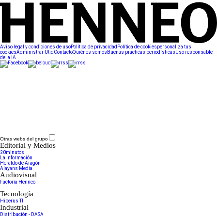
Aviso legal y condiciones de uso
Política de privacidad
Política de cookies
personaliza tus
cookies
Administrar Utiq
Contacto
Quiénes somos
Buenas prácticas periodísticas
Uso responsable
de la IA
Otras webs del grupo
Editorial y Medios
20minutos
La Información
Heraldo de Aragón
Alayans Media
Audiovisual
Factoría Henneo
Tecnología
Hiberus TI
Industrial
Distribución - DASA