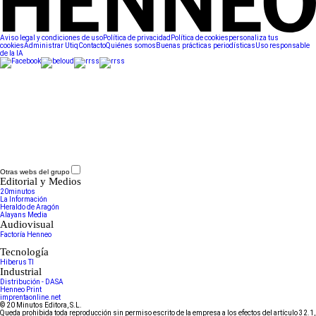
Aviso legal y condiciones de uso
Política de privacidad
Política de cookies
personaliza tus
cookies
Administrar Utiq
Contacto
Quiénes somos
Buenas prácticas periodísticas
Uso responsable
de la IA
Otras webs del grupo
Editorial y Medios
20minutos
La Información
Heraldo de Aragón
Alayans Media
Audiovisual
Factoría Henneo
Tecnología
Hiberus TI
Industrial
Distribución - DASA
Henneo Print
imprentaonline.net
© 20 Minutos Editora, S.L.
Queda prohibida toda reproducción sin permiso escrito de la empresa a los efectos del artículo 32.1,