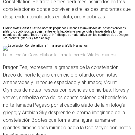
Constellation. Se trata de tres perfumes inspirados en tres
constelaciones donde conviven estrellas deslumbrantes que
desprenden tonalidades en plata, oro y cobrizas.
El diseño de
Constellation
nace de pequeños rincones maravillosos del cosmos en tonos
plata, oro y cobrizos, que dejan entre ver la luz de la vela encendida a través de las formas
nebulosas del vaso. Todo un viaje al infinito que se materializa con los nombres de de Dragon
Tea, Mount Olympus y Arabian Sky.
La colección Constellation la firma la cerería Vila Hermanos
Dragon Tea, representa la grandeza de la constelación
Draco del norte lejano en un cielo profundo, con notas
amaneradas y un toque espaciado y ahumado;
Mount
Olympus de notas frescas con esencias de hierbas, flores y
vetiver, simboliza otra de las constelaciones del hemisferio
norte llamada Pegaso por el caballo alado de la mitología
griega; y
Arabian Sky desprende el aroma imaginario de la
constelación Bootes que forma una figura humana en
grandes dimensiones mirando hacia la Osa Mayor con notas