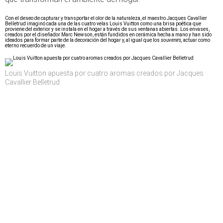
Con el deseo de capturar y transportar el olor de la naturaleza, el maestro Jacques Cavallier
Belletrud imaginó cada una de las cuatro velas Louis Vuitton como una brisa poética que
proviene del exterior y se instala en el hogar a través de sus ventanas abiertas. Los envases,
creados por el diseñador Marc Newson, están fundidos en cerámica hecha a mano y han sido
ideados para formar parte de la decoración del hogar y, al igual que los
souvenirs,
actuar como
eterno recuerdo de un viaje.
Louis Vuitton apuesta por cuatro aromas creados por Jacques
Cavallier Belletrud