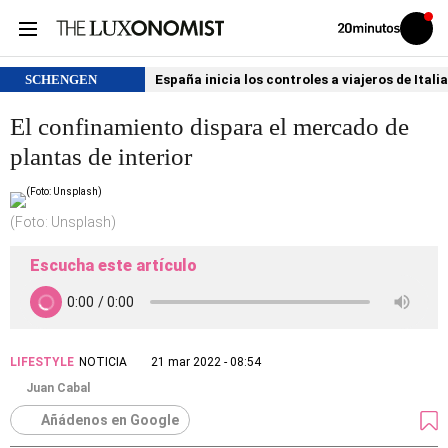
Volver
Iniciar
a
sesión
20MINUTOS.ES
SCHENGEN
España inicia los controles a viajeros de Itali
El confinamiento dispara el mercado de
plantas de interior
(Foto: Unsplash)
Escucha este artículo
LIFESTYLE
NOTICIA
21 mar 2022 - 08:54
Juan Cabal
Añádenos en Google