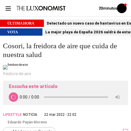
Volver
Iniciar
a
sesión
20MINUTOS.ES
ÚLTIMA HORA
Detectado un nuevo caso de hantavirus en 
VOTA
La mejor playa de España 2026 saldrá de estas
Cosori, la freidora de aire que cuida de
nuestra salud
freidora-de-aire
Escucha este artículo
LIFESTYLE
NOTICIA
22 mar 2022 - 22:02
Eduardo Payán Moreno