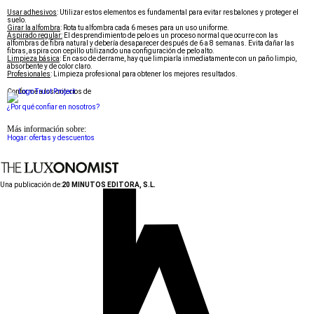
Usar adhesivos
: Utilizar estos elementos es fundamental para evitar resbalones y proteger el
suelo.
Girar la alfombra
: Rota tu alfombra cada 6 meses para un uso uniforme.
Aspirado regular:
El desprendimiento de pelo es un proceso normal que ocurre con las
alfombras de fibra natural y debería desaparecer después de 6 a 8 semanas. Evita dañar las
fibras, aspira con cepillo utilizando una configuración de pelo alto.
Limpieza básica
: En caso de derrame, hay que limpiarla inmediatamente con un paño limpio,
absorbente y de color claro.
Profesionales
: Limpieza profesional para obtener los mejores resultados.
Conforme a los criterios de
¿Por qué confiar en nosotros?
Más información sobre:
Hogar: ofertas y descuentos
Una publicación de:
20 MINUTOS EDITORA, S.L.