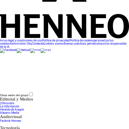
Aviso legal y condiciones de uso
Política de privacidad
Política de cookies
personaliza tus
cookies
Administrar Utiq
Contacto
Quiénes somos
Buenas prácticas periodísticas
Uso responsable
de la IA
Otras webs del grupo
Editorial y Medios
20minutos
La Información
Heraldo de Aragón
Alayans Media
Audiovisual
Factoría Henneo
Tecnología