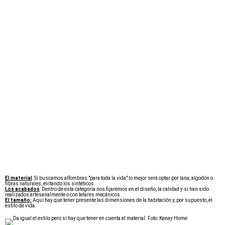
El material
: Si buscamos alfombras "para toda la vida" lo mejor será optar por lana, algodón o
fibras naturales, evitando los sintéticos.
Los acabados
: Dentro de esta categoría nos fijaremos en el diseño, la calidad y si han sido
realizados artesanalmente o con telares mecánicos.
El tamaño:
Aquí hay que tener presente las dimensiones de la habitación y, por supuesto, el
estilo de vida.