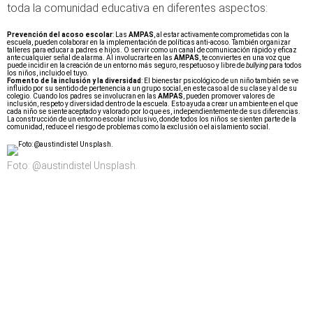
toda la comunidad educativa en diferentes aspectos:
Prevención del acoso escolar
: Las
AMPAS
, al estar activamente comprometidas con la
escuela, pueden colaborar en la implementación de políticas anti-acoso. También organizar
talleres para educar a padres e hijos. O servir como un canal de comunicación rápido y eficaz
ante cualquier señal de alarma. Al involucrarte en las
AMPAS
, te conviertes en una voz que
puede incidir en la creación de un entorno más seguro, respetuoso y libre de
bullying
para todos
los niños, incluido el tuyo.
Fomento de la inclusión y la diversidad
: El bienestar psicológico de un niño también se ve
influido por su sentido de pertenencia a un grupo social, en este caso al de su clase y al de su
colegio. Cuando los padres se involucran en las
AMPAS
, pueden promover valores de
inclusión, respeto y diversidad dentro de la escuela. Esto ayuda a crear un ambiente en el que
cada niño se siente aceptado y valorado por lo que es, independientemente de sus diferencias.
La construcción de un entorno escolar inclusivo, donde todos los niños se sienten parte de la
comunidad, reduce el riesgo de problemas como la exclusión o el aislamiento social.
Foto: @austindistel Unsplash.