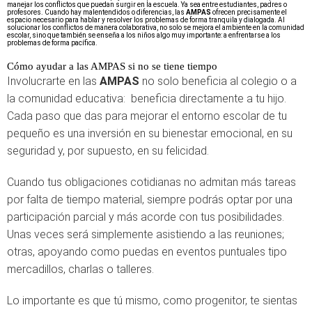
manejar los conflictos que puedan surgir en la escuela. Ya sea entre estudiantes, padres o
profesores. Cuando hay malentendidos o diferencias, las
AMPAS
ofrecen precisamente el
espacio necesario para hablar y resolver los problemas de forma tranquila y dialogada. Al
solucionar los conflictos de manera colaborativa, no solo se mejora el ambiente en la comunidad
escolar, sino que también se enseña a los niños algo muy importante: a enfrentarse a los
problemas de forma pacífica.
Cómo ayudar a las AMPAS si no se tiene tiempo
Involucrarte en las
AMPAS
no solo beneficia al colegio o a
la comunidad educativa: beneficia directamente a tu hijo.
Cada paso que das para mejorar el entorno escolar de tu
pequeño es una inversión en su bienestar emocional, en su
seguridad y, por supuesto, en su felicidad.
Cuando tus obligaciones cotidianas no admitan más tareas
por falta de tiempo material, siempre podrás optar por una
participación parcial y más acorde con tus posibilidades.
Unas veces será simplemente asistiendo a las reuniones;
otras, apoyando como puedas en eventos puntuales tipo
mercadillos, charlas o talleres.
Lo importante es que tú mismo, como progenitor, te sientas