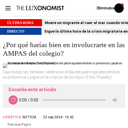
Volver
Iniciar
a
sesión
20MINUTOS.ES
ÚLTIMA HORA
Muere un migrante al caer al mar cuando int
DIRECTO
Sigue la última hora de la crisis migratoria e
¿Por qué harías bien en involucrarte en las
AMPAS del colegio?
Casi todas las familias celebrarán el día del padre agradeciéndole
su presencia y papel en la crianza de los hijos (Foto: Piqsels)
Escucha este artículo
LIFESTYLE
NOTICIA
23 sep 2024 - 16:42
Patricia Peyró