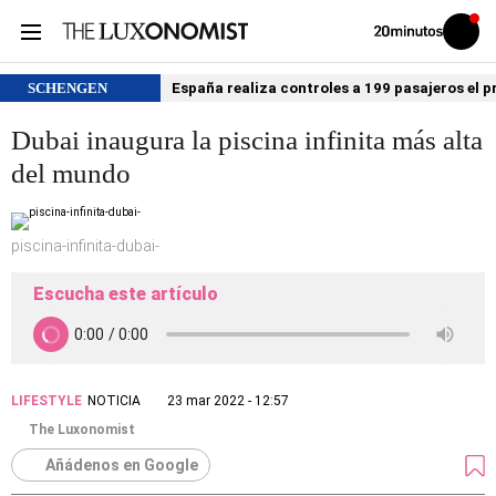
Volver
Iniciar
a
sesión
20MINUTOS.ES
SCHENGEN
España realiza controles a 199 pasajeros el p
Dubai inaugura la piscina infinita más alta
del mundo
piscina-infinita-dubai-
Escucha este artículo
LIFESTYLE
NOTICIA
23 mar 2022 - 12:57
The Luxonomist
Añádenos en Google