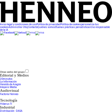
Aviso legal y condiciones de uso
Política de privacidad
Política de cookies
personaliza tus
cookies
Administrar Utiq
Contacto
Quiénes somos
Buenas prácticas periodísticas
Uso responsable
de la IA
Otras webs del grupo
Editorial y Medios
20minutos
La Información
Heraldo de Aragón
Alayans Media
Audiovisual
Factoría Henneo
Tecnología
Hiberus TI
Industrial
Distribución - DASA