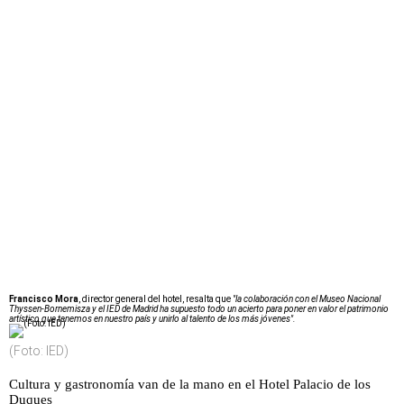
Francisco Mora
, director general del hotel, resalta que
"la colaboración con el Museo Nacional
Thyssen-Bornemisza y el IED de Madrid ha supuesto todo un acierto para poner en valor el patrimonio
artístico que tenemos en nuestro país y unirlo al talento de los más jóvenes".
(Foto: IED)
Cultura y gastronomía van de la mano en el Hotel Palacio de los
Duques