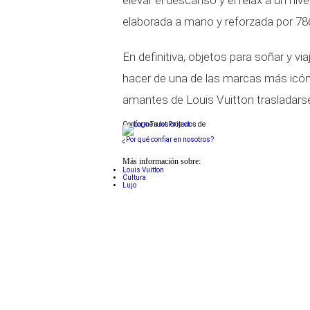
elevar el descanso y el relax a un niv
elaborada a mano y reforzada por 7
En definitiva, objetos para soñar y via
hacer de una de las marcas más icón
amantes de Louis Vuitton trasladarse, 
Conforme a los criterios de
¿Por qué confiar en nosotros?
Más información sobre:
Louis Vuitton
Cultura
Lujo