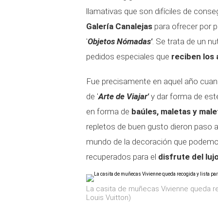
llamativas que son difíciles de conse
Galería Canalejas
para ofrecer por 
'
Objetos Nómadas'
. Se trata de un n
pedidos especiales que
reciben los
Fue precisamente en aquel año cuan
de '
Arte de Viajar'
y dar forma de est
en forma de
baúles, maletas y male
repletos de buen gusto dieron paso a
mundo de la decoración que podemos d
recuperados para el
disfrute del luj
La casita de muñecas Vivienne queda rec
Louis Vuitton)