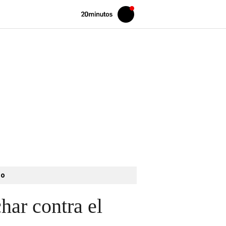
Volver
Iniciar
a
sesión
20MINUTOS.ES
to
har contra el