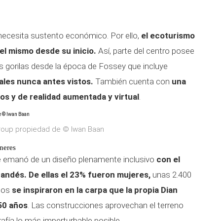
necesita sustento económico. Por ello,
el ecoturismo
el mismo desde su inicio.
Así, parte del centro posee
os gorilas desde la época de Fossey que incluye
ales nunca antes vistos.
También cuenta con
una
dos
y de realidad aumentada y virtual
.
roup propiedad de © Iwan Baan
neres
e emanó de un diseño plenamente inclusivo
con el
uandés. De ellas el 23% fueron mujeres,
unas 2.400
cios
se inspiraron en la carpa que la propia Dian
50 años
. Las construcciones aprovechan el terreno
rafía lo más imperturbable posible.