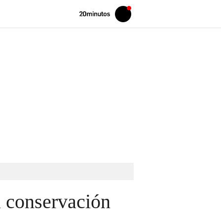
Volver
Iniciar
a
sesión
20MINUTOS.ES
a conservación