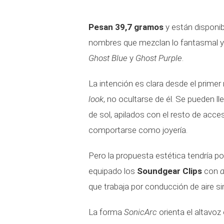
Pesan 39,7 gramos
y están disponi
nombres que mezclan lo fantasmal y 
Ghost Blue
y
Ghost Purple
.
La intención es clara desde el prime
look
, no ocultarse de él. Se pueden 
de sol, apilados con el resto de acce
comportarse como joyería.
Pero la propuesta estética tendría p
equipado los
Soundgear Clips
con
d
que trabaja por conducción de aire sin
La forma
SonicArc
orienta el altavoz