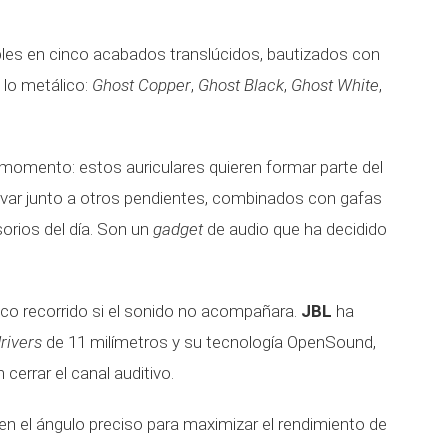
bles en cinco acabados translúcidos, bautizados con
lo metálico:
Ghost Copper
,
Ghost Black
,
Ghost White
,
r momento: estos auriculares quieren formar parte del
llevar junto a otros pendientes, combinados con gafas
sorios del día. Son un
gadget
de audio que ha decidido
oco recorrido si el sonido no acompañara.
JBL
ha
rivers
de 11 milímetros y su tecnología OpenSound,
 cerrar el canal auditivo.
 en el ángulo preciso para maximizar el rendimiento de