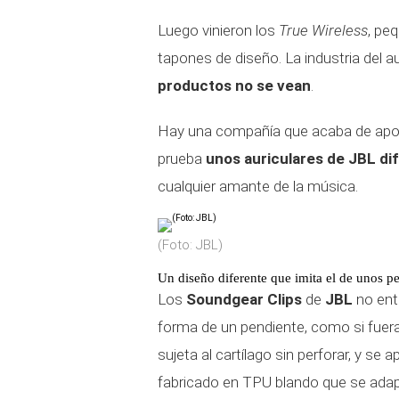
Luego vinieron los
True Wireless
, pe
tapones de diseño. La industria del 
productos no se vean
.
Hay una compañía que acaba de apos
prueba
unos auriculares de JBL di
cualquier amante de la música.
(Foto: JBL)
Un diseño diferente que imita el de unos p
Los
Soundgear Clips
de
JBL
no entr
forma de un pendiente, como si fuera 
sujeta al cartílago sin perforar, y se 
fabricado en TPU blando que se adapt