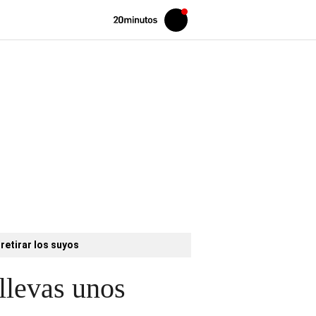
Volver
Iniciar
a
sesión
20MINUTOS.ES
retirar los suyos
llevas unos