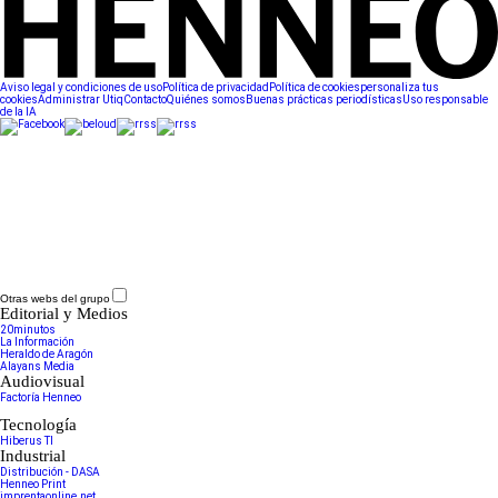
Aviso legal y condiciones de uso
Política de privacidad
Política de cookies
personaliza tus
cookies
Administrar Utiq
Contacto
Quiénes somos
Buenas prácticas periodísticas
Uso responsable
de la IA
Otras webs del grupo
Editorial y Medios
20minutos
La Información
Heraldo de Aragón
Alayans Media
Audiovisual
Factoría Henneo
Tecnología
Hiberus TI
Industrial
Distribución - DASA
Henneo Print
imprentaonline.net