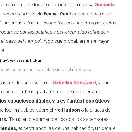
corrió a cargo de los promotores, la empresa
Sumaida
os desarrolladores
de Nueva York
tienden a enfocarse
l".
Además añaden: "
El objetivo con nuestros proyectos
cupamos por los detalles y por crear algo refinado y
 el paso del tiempo".
Algo que probablemente hayan
le.
acielos son sus increíbles vistas al río Hudson
las residencias se llama
Gabellini Sheppard
, y han
cio para plantear apartamentos de uno a cuatro
dos espaciosos dúplex y tres fantásticos áticos
.
 de los inmuebles sobre el
río Hudson
o la silueta de
ark.
También presumen de los dos los ascensores
viendas,
exceptuando las de una habitación, un detalle