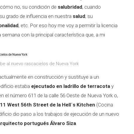
 cómo no, su condición de
salubridad
, cuando
su grado de influencia en nuestra
salud
; su
onalidad
, etc. Por eso hoy me voy a permitir la licencia
 semana con la principal característica que, a mi
ibe al nuevo rascacielos de Nueva York
a actualmente en construcción y sustituye a un
edificio estaba
ejecutado en ladrillo de terracota
y
en el número 611 de la calle 56 Oeste de Nueva York o,
11 West 56th Street
de la Hell´s Kitchen
(Cocina
dificio dio paso a los trabajos de ejecución de un nuevo
arquitecto portugués Álvaro Siza
.