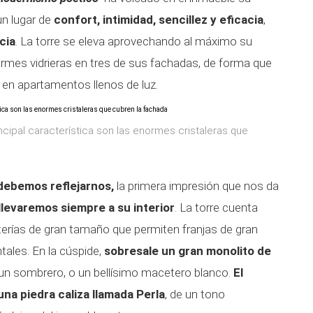
un lugar de
confort, intimidad, sencillez y eficacia
,
cia
. La torre se eleva aprovechando al máximo su
ormes vidrieras en tres de sus fachadas, de forma que
r en apartamentos llenos de luz.
incipal característica son las enormes cristaleras que
 debemos reflejarnos,
la primera impresión que nos da
llevaremos siempre a su interior
. La torre cuenta
terías de gran tamaño que permiten franjas de gran
tales. En la cúspide,
sobresale un gran monolito de
 un sombrero, o un bellísimo macetero blanco.
El
una piedra caliza llamada Perla
, de un tono