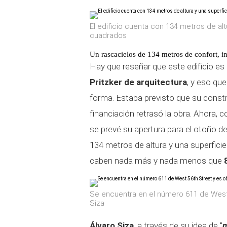
El edificio cuenta con 134 metros de al
cuadrados
Un rascacielos de 134 metros de confort, i
Hay que reseñar que este edificio es
Pritzker de arquitectura
, y eso qu
forma. Estaba previsto que su constr
financiación retrasó la obra. Ahora, c
se prevé su apertura para el otoño de
134 metros de altura y una superfici
caben nada más y nada menos que
8
Se encuentra en el número 611 de West 
Siza
Álvaro Siza
, a través de su idea de "
m