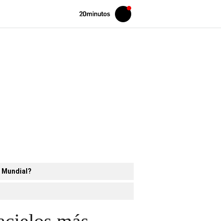
Volver
Iniciar
a
sesión
20MINUTOS.ES
l Mundial?