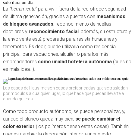
solo dura un día
La
“herramienta”
para vivir fuera de la red ofrece seguridad
de última generación, gracias a puertas con
mecanismos
de bloqueo avanzados
, reconocimiento de huellas
dactilares y
reconocimiento facial
, además, su estructura y
la envolvente está preparada para resistir huracanes y
terremotos. Es decir, puede utilizarla como residencia
principal, para vacaciones, alquiler, o para los más
emprendedores
como unidad hotelera autónoma
(pues no
es mala idea…).
Las casas de Haus.me son casas prefabricadas que se trasladan
por módulos a cualquier lugar, lo que hace que puedas llevártela
cuando quieras
Como todo producto autónomo, se puede personalizar, y,
aunque el blanco queda muy bien,
se puede cambiar el
color exterior
(los polímeros tienen estas cosas). También
puedes cambiar la decoración interior, aunque esto