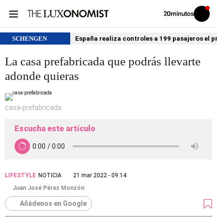
Volver
Iniciar
a
sesión
20MINUTOS.ES
SCHENGEN
España realiza controles a 199 pasajeros el p
La casa prefabricada que podrás llevarte
adonde quieras
casa-prefabricada
Escucha este artículo
LIFESTYLE
NOTICIA
21 mar 2022 - 09:14
Juan José Pérez Monzón
Añádenos en Google