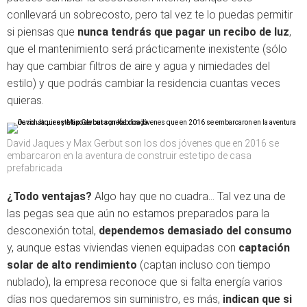
conllevará un sobrecosto, pero tal vez te lo puedas permitir
si piensas que
nunca tendrás que pagar un recibo de luz
,
que el mantenimiento será prácticamente inexistente (sólo
hay que cambiar filtros de aire y agua y nimiedades del
estilo) y que podrás cambiar la residencia cuantas veces
quieras.
David Jaques y Max Gerbut son los dos jóvenes que en 2016 se
embarcaron en la aventura de construir este tipo de casa
prefabricada
¿Todo ventajas?
Algo hay que no cuadra… Tal vez una de
las pegas sea que aún no estamos preparados para la
desconexión total,
dependemos demasiado del consumo
y, aunque estas viviendas vienen equipadas con
captación
solar de alto rendimiento
(captan incluso con tiempo
nublado), la empresa reconoce que si falta energía varios
días nos quedaremos sin suministro, es más,
indican que si