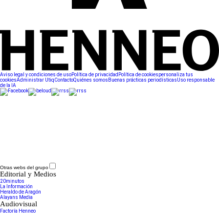
Aviso legal y condiciones de uso
Política de privacidad
Política de cookies
personaliza tus
cookies
Administrar Utiq
Contacto
Quiénes somos
Buenas prácticas periodísticas
Uso responsable
de la IA
Otras webs del grupo
Editorial y Medios
20minutos
La Información
Heraldo de Aragón
Alayans Media
Audiovisual
Factoría Henneo