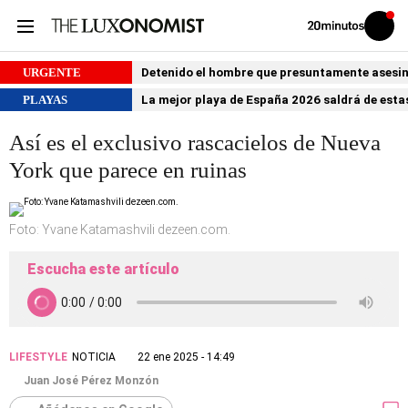
Volver
Iniciar
a
sesión
20MINUTOS.ES
URGENTE
Detenido el hombre que presuntamente asesin
PLAYAS
La mejor playa de España 2026 saldrá de estas
Así es el exclusivo rascacielos de Nueva
York que parece en ruinas
Foto: Yvane Katamashvili dezeen.com.
Escucha este artículo
LIFESTYLE
NOTICIA
22 ene 2025 - 14:49
Juan José Pérez Monzón