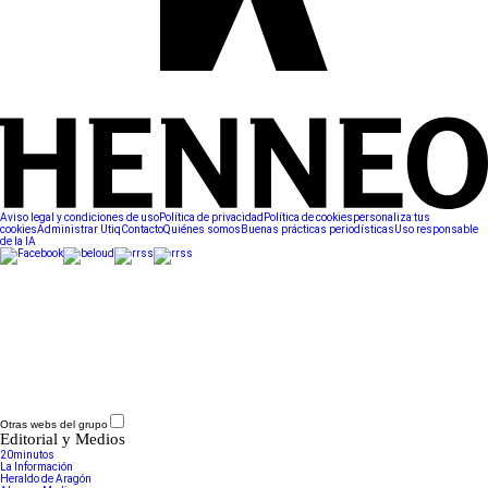
Aviso legal y condiciones de uso
Política de privacidad
Política de cookies
personaliza tus
cookies
Administrar Utiq
Contacto
Quiénes somos
Buenas prácticas periodísticas
Uso responsable
de la IA
Otras webs del grupo
Editorial y Medios
20minutos
La Información
Heraldo de Aragón