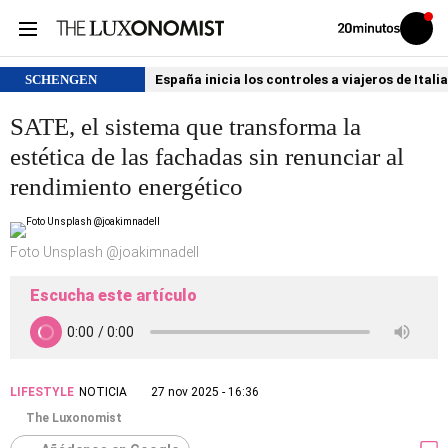
Volver
Iniciar
a
sesión
20MINUTOS.ES
SCHENGEN
España inicia los controles a viajeros de Itali
SATE, el sistema que transforma la
estética de las fachadas sin renunciar al
rendimiento energético
Foto Unsplash @joakimnadell
Escucha este artículo
LIFESTYLE
NOTICIA
27 nov 2025 - 16:36
The Luxonomist