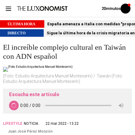
Volver
Iniciar
a
sesión
20MINUTOS.ES
ÚLTIMA HORA
España amenaza a Italia con medidas "proporci
DIRECTO
Sigue la última hora de la crisis migratoria e
El increíble complejo cultural en Taiwán
con ADN español
(Foto: Estudio Arquitectura Manuel Monteserín)
Taiwán (Foto:
Estudio Arquitectura Manuel Monteserín)
Escucha este artículo
LIFESTYLE
NOTICIA
22 mar 2022 - 13:22
Juan José Pérez Monzón