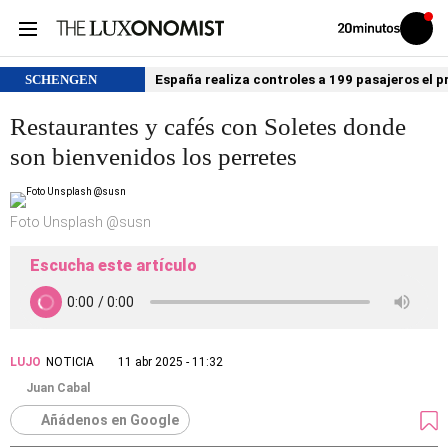
Volver
Iniciar
a
sesión
20MINUTOS.ES
SCHENGEN
España realiza controles a 199 pasajeros el p
Restaurantes y cafés con Soletes donde
son bienvenidos los perretes
Foto Unsplash @susn
Escucha este artículo
LUJO
NOTICIA
11 abr 2025 - 11:32
Juan Cabal
Añádenos en Google