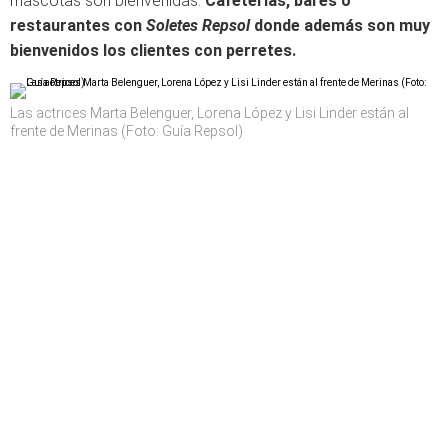
mascotas son bienvenidas.
Cafeterías, bares o
restaurantes con
Soletes Repsol
donde además son muy
bienvenidos los clientes con perretes.
Las actrices Marta Belenguer, Lorena López y Lisi Linder están al
frente de Merinas (Foto: Guía Repsol)