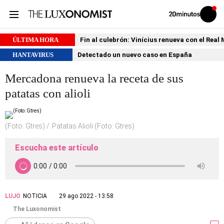
Volver
Iniciar
a
sesión
20MINUTOS.ES
ÚLTIMA HORA
Fin al culebrón: Vinícius renueva con el Real
HANTAVIRUS
Detectado un nuevo caso en España
Mercadona renueva la receta de sus
patatas con alioli
(Foto: Gtres)
Patatas Alioli (Foto: Gtres)
Escucha este artículo
LUJO
NOTICIA
29 ago 2022 - 13:58
The Luxonomist