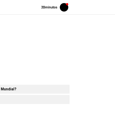
Volver
Iniciar
a
sesión
20MINUTOS.ES
l Mundial?