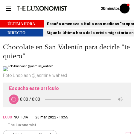
Volver
Iniciar
a
sesión
20MINUTOS.ES
ÚLTIMA HORA
España amenaza a Italia con medidas "proporci
DIRECTO
Sigue la última hora de la crisis migratoria e
Chocolate en San Valentín para decirle "te
quiero"
Foto Unsplash @jasmine_waheed
Escucha este artículo
LUJO
NOTICIA
20 mar 2022 - 13:55
The Luxonomist