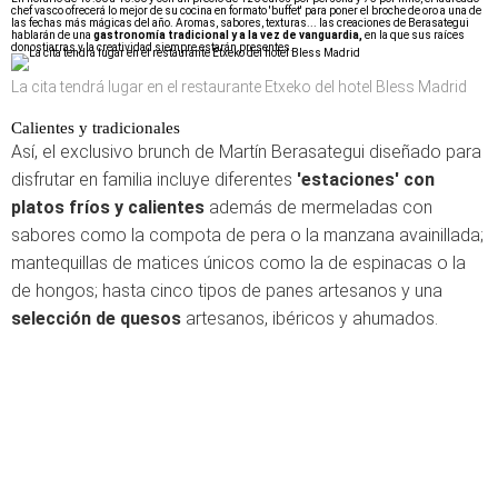
chef vasco ofrecerá lo mejor de su cocina en formato 'buffet' para poner el broche de oro a una de
las fechas más mágicas del año. Aromas, sabores, texturas... las creaciones de Berasategui
hablarán de una
gastronomía tradicional y a la vez de vanguardia,
en la que sus raíces
donostiarras y la creatividad siempre estarán presentes.
La cita tendrá lugar en el restaurante Etxeko del hotel Bless Madrid
Calientes y tradicionales
Así, el exclusivo brunch de Martín Berasategui diseñado para
disfrutar en familia incluye diferentes
'estaciones' con
platos fríos y calientes
además de mermeladas con
sabores como la compota de pera o la manzana avainillada;
mantequillas de matices únicos como la de espinacas o la
de hongos; hasta cinco tipos de panes artesanos y una
selección de quesos
artesanos, ibéricos y ahumados.