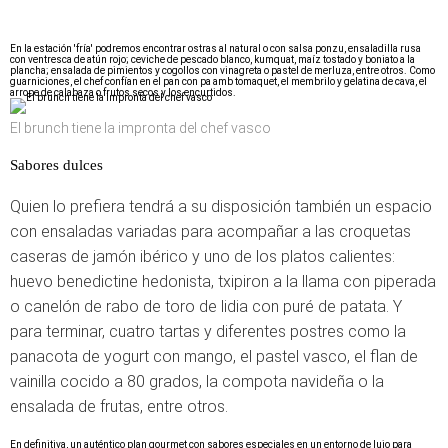
En la estación 'fría' podremos encontrar ostras al natural o con salsa ponzu, ensaladilla rusa
con ventresca de atún rojo; ceviche de pescado blanco, kumquat, maíz tostado y boniato a la
plancha; ensalada de pimientos y cogollos con vinagreta o pastel de merluza, entre otros. Como
guarniciones, el chef confían en el pan con pa amb tomaquet, el membrilo y gelatina de cava, el
arrope de calabaza o frutos secos y los encurtidos.
El brunch tiene la impronta del chef vasco
Sabores dulces
Quien lo prefiera tendrá a su disposición también un espacio
con ensaladas variadas para acompañar a las croquetas
caseras de jamón ibérico y uno de los platos calientes:
huevo benedictine hedonista, txipiron a la llama con piperada
o canelón de rabo de toro de lidia con puré de patata. Y
para terminar, cuatro tartas y diferentes postres como la
panacota de yogurt con mango, el pastel vasco, el flan de
vainilla cocido a 80 grados, la compota navideña o la
ensalada de frutas, entre otros.
En definitiva, un auténtico plan gourmet con sabores especiales en un entorno de lujo para