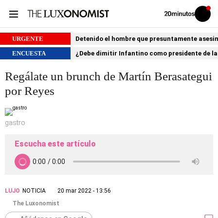
Volver
Iniciar
a
sesión
20MINUTOS.ES
URGENTE
Detenido el hombre que presuntamente asesin
ENCUESTA
¿Debe dimitir Infantino como presidente de la
Regálate un brunch de Martín Berasategui
por Reyes
gastro
Escucha este artículo
LUJO
NOTICIA
20 mar 2022 - 13:56
The Luxonomist