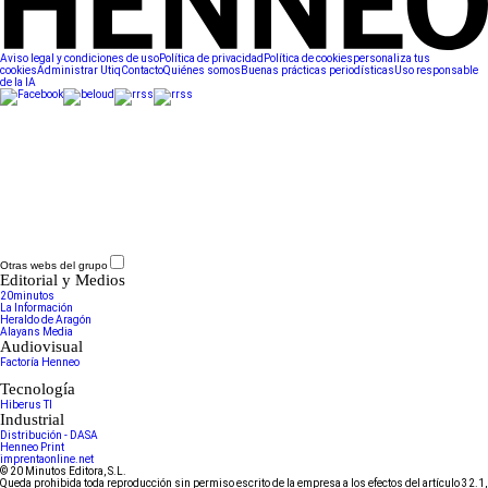
Aviso legal y condiciones de uso
Política de privacidad
Política de cookies
personaliza tus
cookies
Administrar Utiq
Contacto
Quiénes somos
Buenas prácticas periodísticas
Uso responsable
de la IA
Otras webs del grupo
Editorial y Medios
20minutos
La Información
Heraldo de Aragón
Alayans Media
Audiovisual
Factoría Henneo
Tecnología
Hiberus TI
Industrial
Distribución - DASA
Henneo Print
imprentaonline.net
© 20 Minutos Editora, S.L.
Queda prohibida toda reproducción sin permiso escrito de la empresa a los efectos del artículo 32.1,