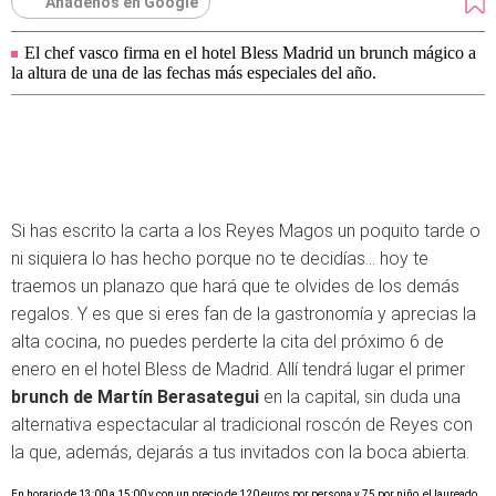
Añádenos en Google
El chef vasco firma en el hotel Bless Madrid un brunch mágico a
la altura de una de las fechas más especiales del año.
Si has escrito la carta a los Reyes Magos un poquito tarde o
ni siquiera lo has hecho porque no te decidías... hoy te
traemos un planazo que hará que te olvides de los demás
regalos. Y es que si eres fan de la gastronomía y aprecias la
alta cocina, no puedes perderte la cita del próximo 6 de
enero en el hotel Bless de Madrid. Allí tendrá lugar el primer
brunch de Martín Berasategui
en la capital, sin duda una
alternativa espectacular al tradicional roscón de Reyes con
la que, además, dejarás a tus invitados con la boca abierta.
En horario de 13:00 a 15:00 y con un precio de 120 euros por persona y 75 por niño, el laureado