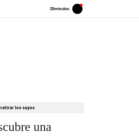
Volver
Iniciar
a
sesión
20MINUTOS.ES
retirar los suyos
escubre una