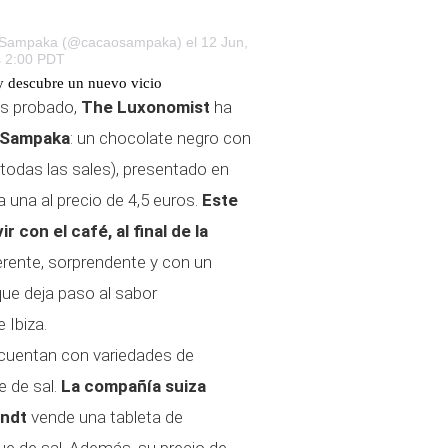
o Sampaka (@cacaosampaka)
el 12 Jun,
s 2:00 PDT
 y descubre un nuevo vicio
os probado,
The Luxonomist
ha
 Sampaka
: un chocolate negro con
todas las sales), presentado en
 una al precio de 4,5 euros.
Este
 con el café, al final de la
ferente, sorprendente y con un
ue deja paso al sabor
 Ibiza.
cuentan con variedades de
e de sal.
La compañía suiza
indt
vende una tableta de
e de sal. Además, su precio de