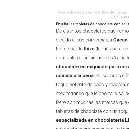
Una publicación compartida de Caca
2019 a la
Prueba las tabletas de chocolate con sal
De distintos chocolates que hem
elegido el que comercializa
Cacao
flor de sal de
Ibiza
(la más pura de 
dos tabletas finísimas de 50gr cada
chocolate es exquisito para servir
comida o la cena
. Su sabor es di
toque potente de caco y madrea, q
mediterráneo que le aporta la sal de
Pero son muchas las marcas que 
tabletas de chocolate con un toqu
especializada en chocolatería L
chocolate negro suave con un toqu