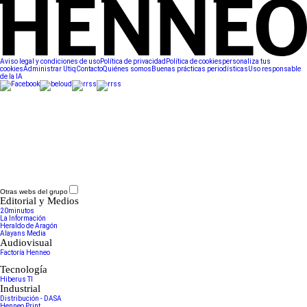
Aviso legal y condiciones de uso
Política de privacidad
Política de cookies
personaliza tus
cookies
Administrar Utiq
Contacto
Quiénes somos
Buenas prácticas periodísticas
Uso responsable
de la IA
Otras webs del grupo
Editorial y Medios
20minutos
La Información
Heraldo de Aragón
Alayans Media
Audiovisual
Factoría Henneo
Tecnología
Hiberus TI
Industrial
Distribución - DASA
Henneo Print