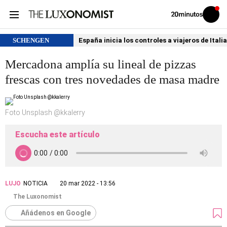
Volver
Iniciar
a
sesión
20MINUTOS.ES
SCHENGEN
España inicia los controles a viajeros de Itali
Mercadona amplía su lineal de pizzas
frescas con tres novedades de masa madre
Foto Unsplash @kkalerry
Escucha este artículo
LUJO
NOTICIA
20 mar 2022 - 13:56
The Luxonomist
Añádenos en Google