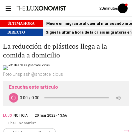
Volver
Iniciar
a
sesión
20MINUTOS.ES
ÚLTIMA HORA
Muere un migrante al caer al mar cuando int
DIRECTO
Sigue la última hora de la crisis migratoria e
La reducción de plásticos llega a la
comida a domicilio
Foto Unsplash @shootdelicious
Escucha este artículo
LUJO
NOTICIA
20 mar 2022 - 13:56
The Luxonomist