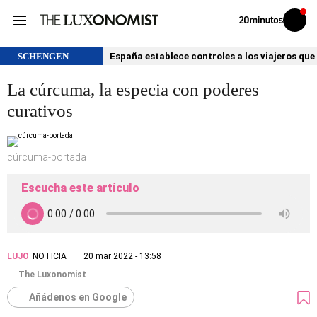
Volver
Iniciar
a
sesión
20MINUTOS.ES
SCHENGEN
España establece controles a los viajeros que 
La cúrcuma, la especia con poderes
curativos
cúrcuma-portada
Escucha este artículo
LUJO
NOTICIA
20 mar 2022 - 13:58
The Luxonomist
Añádenos en Google