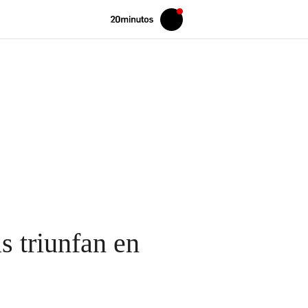
Volver
Iniciar
a
sesión
20MINUTOS.ES
s triunfan en