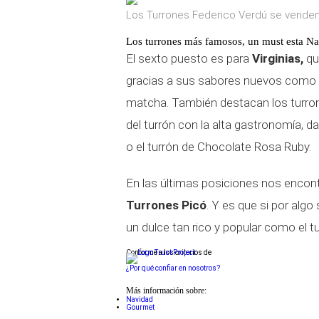
Los Turrones Federico Verdú se venden t
Los turrones más famosos, un must esta N
El sexto puesto es para
Virginias,
qu
gracias a sus sabores nuevos como ta
matcha. También destacan los turrone
del turrón con la alta gastronomía, 
o el turrón de Chocolate Rosa Ruby.
En las últimas posiciones nos enco
Turrones Picó
. Y es que si por algo
un dulce tan rico y popular como el tu
Conforme a los criterios de
¿Por qué confiar en nosotros?
Más información sobre:
Navidad
Gourmet