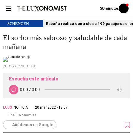
Volver
Iniciar
a
sesión
20MINUTOS.ES
SCHENGEN
España realiza controles a 199 pasajeros el p
El sorbo más sabroso y saludable de cada
mañana
zumo-de-naranja
Escucha este artículo
LUJO
NOTICIA
20 mar 2022 - 13:57
The Luxonomist
Añádenos en Google